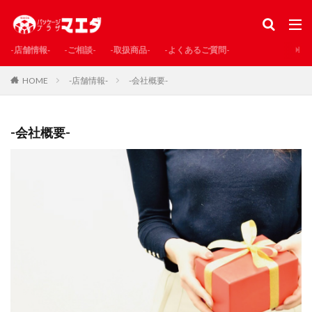
-店舗情報‐
-ご相談-
-取扱商品-
-よくあるご質問-
HOME
-店舗情報‐
-会社概要-
-会社概要-