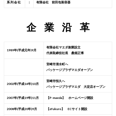
系 列 会 社
：
有限会社 前田包装容器
企業沿
革
有限会社マエダ創業設立
1989年(平成元年)9月
代表取締役社長 桑畑正博
宮崎市清水町へ
パッケージプラザマエダオープン
宮崎市恒久へ
2002年(平成14年)10月
パッケージプラザマエダ 大淀店オープン
2007年(平成19年)11月
【P-maeda】 ホームページ開設
2008年(平成20年)9月
【efukuro】 ECサイト開設