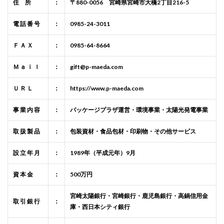
住 所
：
〒880-0056 宮崎県宮崎市大橋2丁目216-5
電 話 番 号
：
0985-24-3011
Ｆ Ａ Ｘ
：
0985-64-8664
Ｍ ａ ｉ ｌ
：
gift@p-maeda.com
Ｕ Ｒ Ｌ
：
https://www.p-maeda.com
事 業 内 容
：
パッケージプラザ運営・環境事業・太陽光発電事業
取 扱 製 品
：
包装資材・食品包材・印刷物・その他サービス
設 立 年 月
：
1989年（平成元年）9月
資 本 金
：
500万円
宮崎太陽銀行・宮崎銀行・鹿児島銀行・高鍋信用金
取 引 銀 行
：
庫・西日本シティ銀行