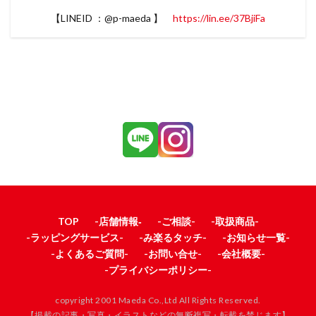
【LINEID ：@p-maeda 】
https://lin.ee/37BjiFa
TOP
-店舗情報‐
-ご相談-
-取扱商品-
-ラッピングサービス-
-み楽るタッチ-
-お知らせ一覧-
-よくあるご質問-
-お問い合せ-
-会社概要-
-プライバシーポリシー-
copyright 2001 Maeda Co.,Ltd All Rights Reserved.
【掲載の記事・写真・イラストなどの無断複写・転載を禁じます】