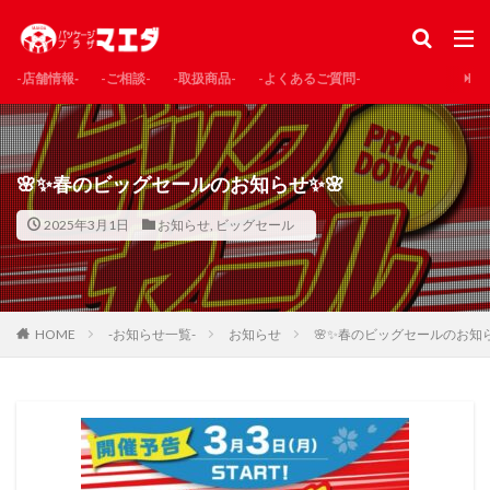
-店舗情報‐
-ご相談-
-取扱商品-
-よくあるご質問-
🌸✨春のビッグセールのお知らせ✨🌸
2025年3月1日
お知らせ
,
ビッグセール
HOME
-お知らせ一覧-
お知らせ
🌸✨春のビッグセールのお知ら