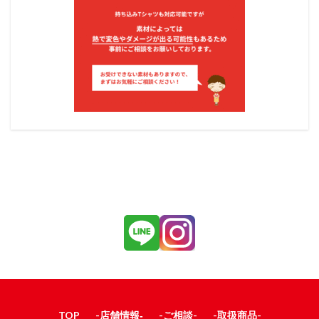
TOP
-店舗情報‐
-ご相談-
-取扱商品-