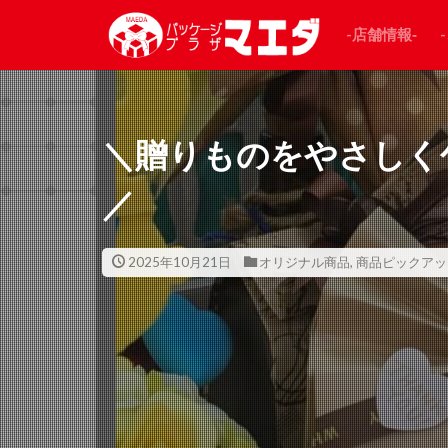
-店舗情報‐
＼贈りものをやさしく
／
2025年10月21日
オリジナル商品
,
商品ピックアッ