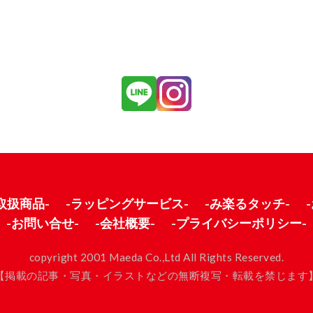
取扱商品-
-ラッピングサービス-
-み楽るタッチ-
-お問い合せ-
-会社概要-
-プライバシーポリシー-
copyright 2001 Maeda Co.,Ltd All Rights Reserved.
【掲載の記事・写真・イラストなどの無断複写・転載を禁じます