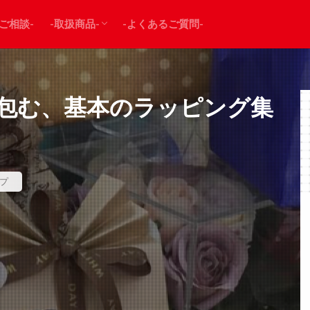
-ラッピングサービス-
-み楽るタッチ-
-ご相談-
-取扱商品-
-よくあるご質問-
-ラッピングサービス-
-み楽るタッチ-
包む、基本のラッピング集
プ